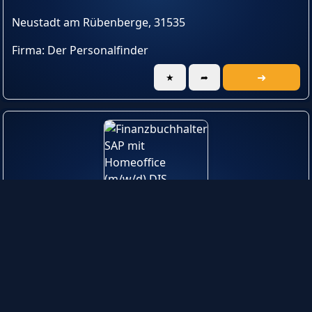
Neustadt am Rübenberge, 31535
Firma: Der Personalfinder
➜
★
➦
Finanzbuchhalter SAP mit Homeoffice (m/w/d)
Garbsen, 30823
Firma: DIS
➜
★
➦