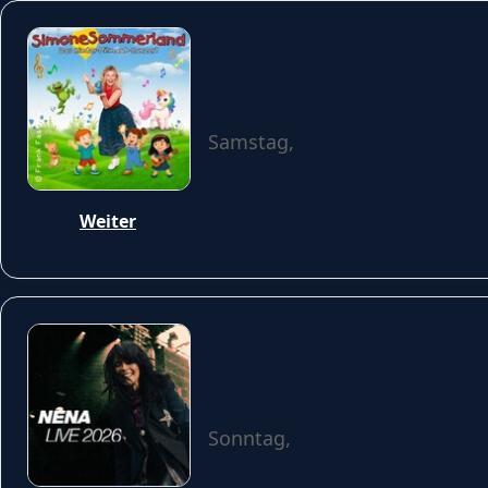
Simone Sommerland:
Samstag,
26 September 2026
Weiter
NENA - Live 2026
Sonntag,
27 September 2026