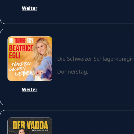
Weiter
BEATRICE EGLI: Tanze
Die Schweizer Schlagerkönigin
Donnerstag,
01 Oktober 2026
Weiter
Clemens Brock - Der V