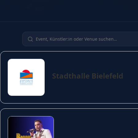
Stadthalle Bielefeld
Barry White Tribute 