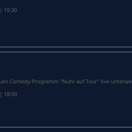
| 19:30
auf Tour 2026" - Neues Programm
euen Comedy-Programm "Nuhr auf Tour" live unterwe
| 18:00