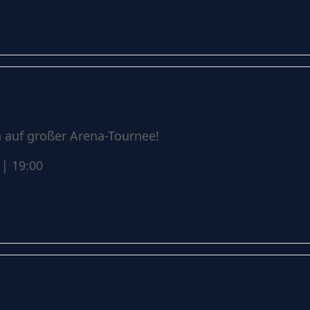
n - Lachen - Leben | Die Tournee 2026
 auf großer Arena-Tournee!
| 19:00
adda - Früher war alles besser, oder?