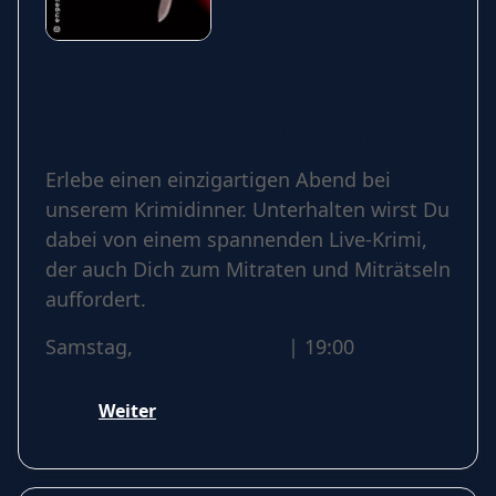
Das Kriminal Dinner -
Krimidinner: Mord in der St.
Pauli Haifischbar
Erlebe einen einzigartigen Abend bei
unserem Krimidinner. Unterhalten wirst Du
dabei von einem spannenden Live-Krimi,
der auch Dich zum Mitraten und Miträtseln
auffordert.
Samstag,
23 Januar 2027
| 19:00
Weiter