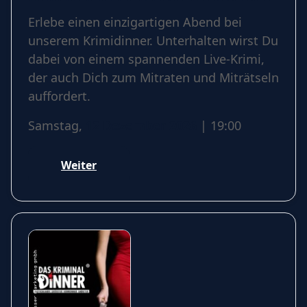
Carte
Erlebe einen einzigartigen Abend bei
unserem Krimidinner. Unterhalten wirst Du
dabei von einem spannenden Live-Krimi,
der auch Dich zum Mitraten und Miträtseln
auffordert.
Samstag,
12 Dezember 2026
| 19:00
Weiter