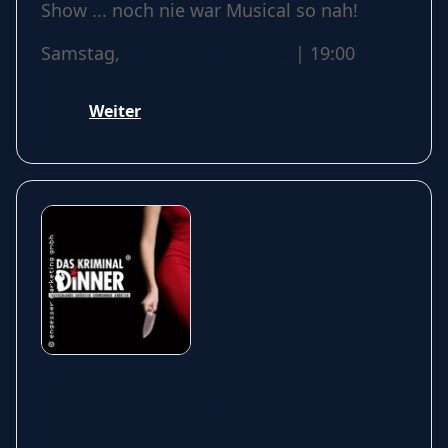
Show ... noch nie war Musical so nah!
Samstag,
21 November 2026
| 19:00
Weiter
Das Kriminal Dinner -
Krimidinner: Testament à la