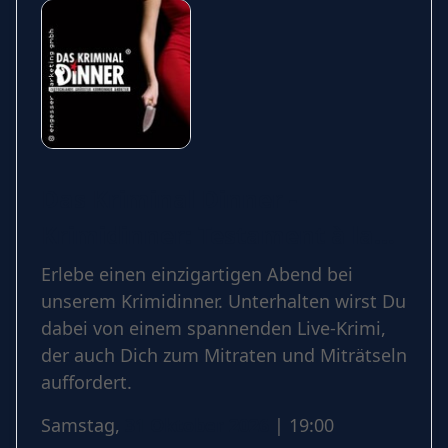
Das Kriminal Dinner -
Krimidinner: Testament à la
Carte
Erlebe einen einzigartigen Abend bei
unserem Krimidinner. Unterhalten wirst Du
dabei von einem spannenden Live-Krimi,
der auch Dich zum Mitraten und Miträtseln
auffordert.
Samstag,
31 Oktober 2026
| 19:00