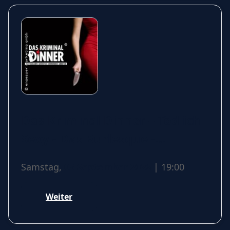
Das Kriminal Dinner – Tödlich
Sexy - Das Burlesque -
Krimidinner
Samstag,
05 September 2026
| 19:00
Weiter