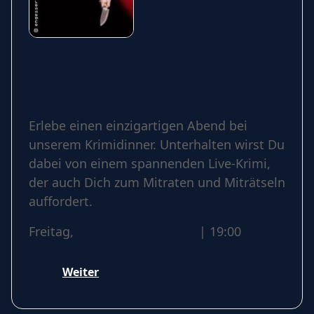
Das Kriminal Dinner -
Krimidinner: Testament à la
Carte
Erlebe einen einzigartigen Abend bei
unserem Krimidinner. Unterhalten wirst Du
dabei von einem spannenden Live-Krimi,
der auch Dich zum Mitraten und Miträtseln
auffordert.
Freitag,
04 September 2026
| 19:00
Weiter