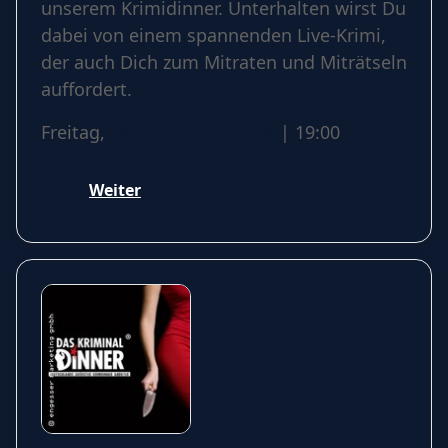
unserem Krimidinner. Unterhalten wirst Du
dabei von einem spannenden Live-Krimi,
der auch Dich zum Mitraten und Miträtseln
auffordert.
Freitag,
06 November 2026
| 19:00
Weiter