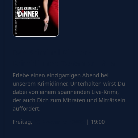
Das Kriminal Dinner -
Krimidinner: Testament à la
Carte
Erlebe einen einzigartigen Abend bei
unserem Krimidinner. Unterhalten wirst Du
dabei von einem spannenden Live-Krimi,
der auch Dich zum Mitraten und Miträtseln
auffordert.
Freitag,
20 November 2026
| 19:00