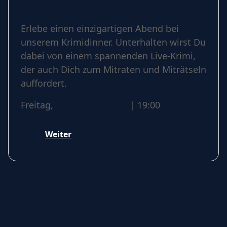
Krimidinner: Der
Polterabendkiller
Erlebe einen einzigartigen Abend bei
unserem Krimidinner. Unterhalten wirst Du
dabei von einem spannenden Live-Krimi,
der auch Dich zum Mitraten und Miträtseln
auffordert.
Freitag,
12 Februar 2027
| 19:00
Weiter