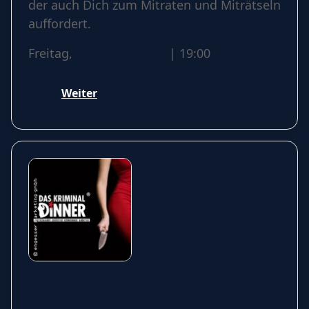
der auch Dich zum Mitraten und Miträtseln
auffordert.
Freitag,
15 Januar 2027
| 19:00
Weiter
Das Kriminal Dinner -