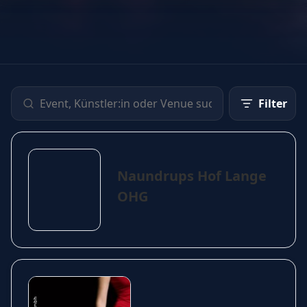
Filter
Naundrups Hof Lange
OHG