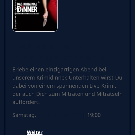
Das Kriminal Dinner -
Krimidinner: Testament à la
Carte
Erlebe einen einzigartigen Abend bei
unserem Krimidinner. Unterhalten wirst Du
dabei von einem spannenden Live-Krimi,
der auch Dich zum Mitraten und Miträtseln
auffordert.
Samstag,
24 Oktober 2026
| 19:00
Weiter