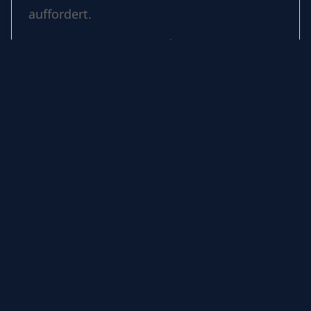
auffordert.
Samstag,
17 April 2027
| 19:00
Weiter