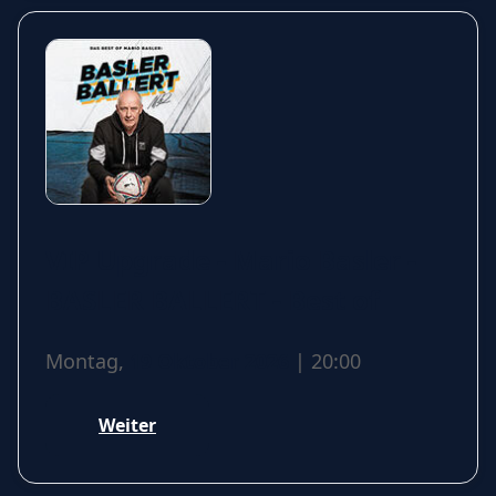
VIP Upgrade - Mario Basler -
BASLER BALLERT - Best of
Montag,
19 Oktober 2026
| 20:00
Weiter