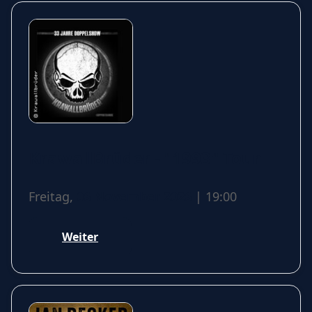
KrawallBrüder - "1993" Tour
Freitag,
06 November 2026
| 19:00
Weiter