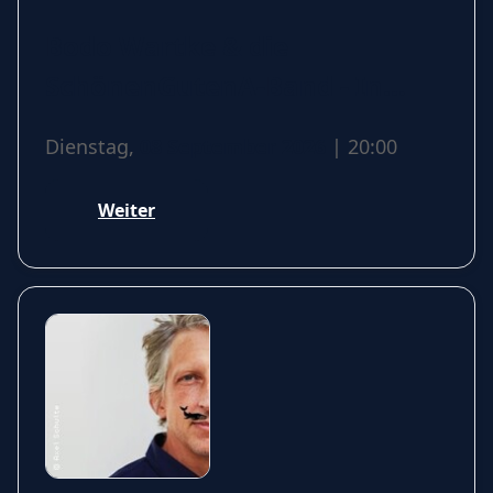
Bodo Wartke & die
SchönenGutenA-Band - In
guter Begleitung
Dienstag,
08 September 2026
| 20:00
Weiter