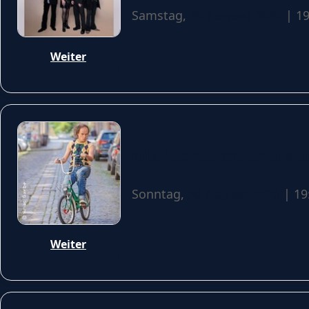
Samstag,
29 August 2026
| 19
Weiter
Olaf Schubert und sei
Sonntag,
30 August 2026
| 19
Weiter