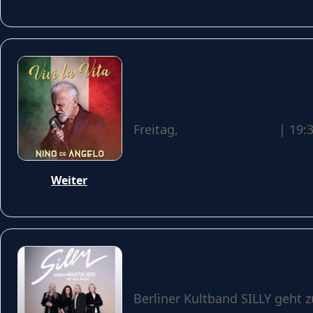
Nino de Angelo - Vivi 
Freitag,
28 August 2026
| 19:
Weiter
SILLY - mit Julia Nei
Berliner Kultband SILLY geht 