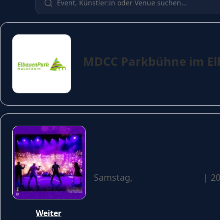
MDCC Parkbühne im E
Magdeburger Taschen
Samstag,
22 August 2026
| 20
Weiter