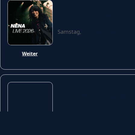
NENA - Live 2026 - Op
Samstag,
05 September 2026
Weiter
MEGA Holi Festival Ma
Samstag,
29 Mai 2027
| 12:00