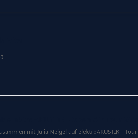
la Vita
30
gel: elektroAKUSTIK - Open Air Tour 202
zusammen mit Julia Neigel auf elektroAKUSTIK – Tour