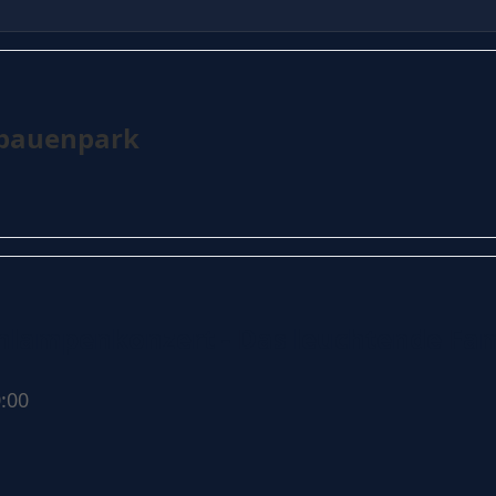
lbauenpark
lampenkonzert - Das leuchtende Fam
:00