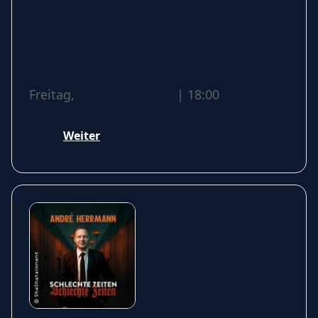
The Gregorian Voices (UA) -
Mittelalter trifft Moderne
Freitag,
14 August 2026
| 18:00
Weiter