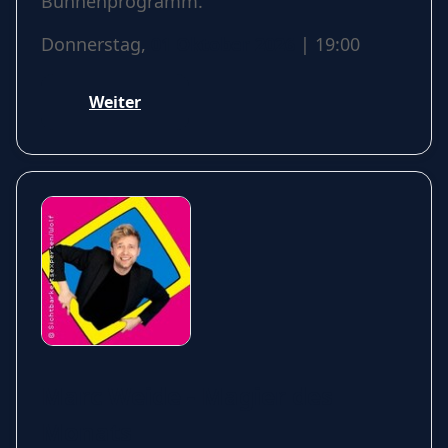
Bühnenprogramm.
Donnerstag,
01 Oktober 2026
| 19:00
Weiter
Marc Weide - Magier des
Monats