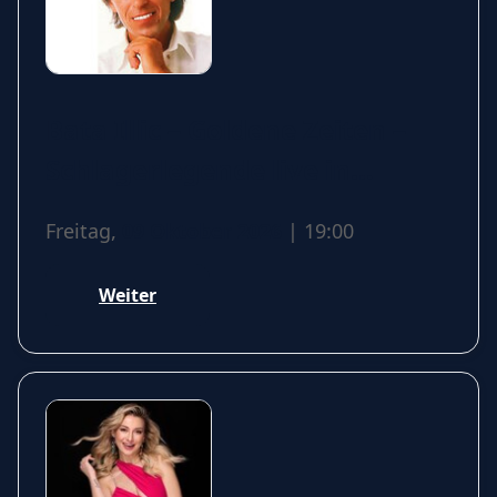
Bata Illic – Goldene Zeiten –
Schlagerlegende live in
Dessau
Freitag,
09 Oktober 2026
| 19:00
Weiter