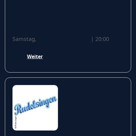
André Herrmann - Schlechte
Zeiten
Samstag,
12 September 2026
| 20:00
Weiter