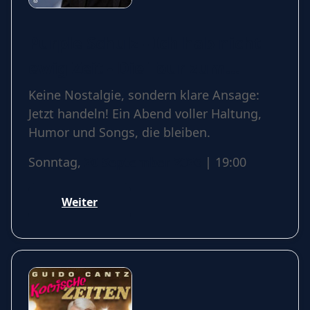
Purple Schulz - Ich hab nicht
ewig Zeit - Die Tour zum
Siebzigsten
Keine Nostalgie, sondern klare Ansage:
Jetzt handeln! Ein Abend voller Haltung,
Humor und Songs, die bleiben.
Sonntag,
20 September 2026
| 19:00
Weiter