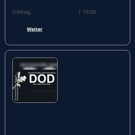
Freitag,
02 Oktober 2026
| 19:00
Weiter
DOD - Gerd Dudenhöffer spielt
Heinz Becker: Das Leben ist