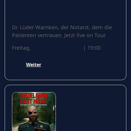
Dr. Lüder Warnken - Scheiße,
ein Notfall!
Dr. Lüder Warnken, der Notarzt, dem die
Patienten vertrauen. Jetzt live on Tour.
Freitag,
18 September 2026
| 19:00
Weiter