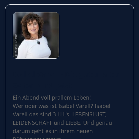
Isabel Varell - Die guten alten
Zeiten sind jetzt
Ein Abend voll prallem Leben!
Wer oder was ist Isabel Varell? Isabel
Varell das sind 3 LLL's. LEBENSLUST,
LEIDENSCHAFT und LIEBE. Und genau
darum geht es in ihrem neuen