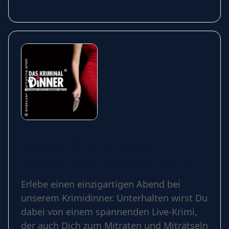
Das Kriminal Dinner -
Krimidinner: Testament à la
Carte
Erlebe einen einzigartigen Abend bei
unserem Krimidinner. Unterhalten wirst Du
dabei von einem spannenden Live-Krimi,
der auch Dich zum Mitraten und Miträtseln