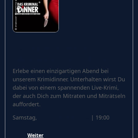
Das Kriminal Dinner –
Krimidinner Mord auf dem
Atlantik
Erlebe einen einzigartigen Abend bei
unserem Krimidinner. Unterhalten wirst Du
dabei von einem spannenden Live-Krimi,
der auch Dich zum Mitraten und Miträtseln
auffordert.
Samstag,
21 November 2026
| 19:00
Weiter