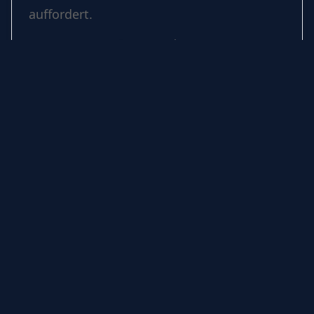
auffordert.
Samstag,
20 März 2027
| 19:00
Weiter