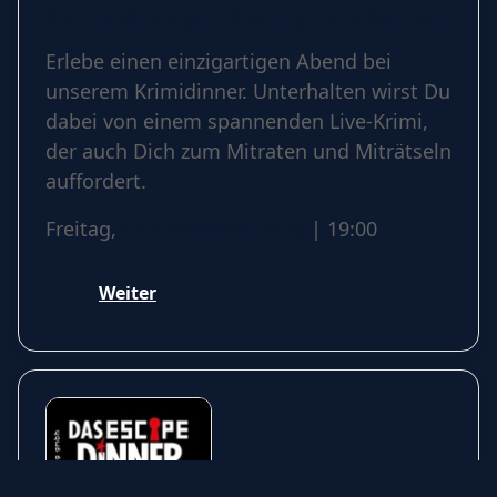
Krimidinner: Und raus bist du
Erlebe einen einzigartigen Abend bei
unserem Krimidinner. Unterhalten wirst Du
dabei von einem spannenden Live-Krimi,
der auch Dich zum Mitraten und Miträtseln
auffordert.
Freitag,
13 November 2026
| 19:00
Weiter