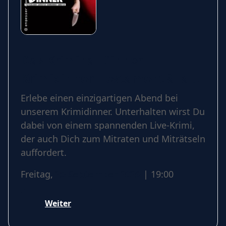
Das Kriminal Dinner -
Krimidinner: Testament à la
Carte
Erlebe einen einzigartigen Abend bei
unserem Krimidinner. Unterhalten wirst Du
dabei von einem spannenden Live-Krimi,
der auch Dich zum Mitraten und Miträtseln
auffordert.
Freitag,
25 September 2026
| 19:00
Weiter