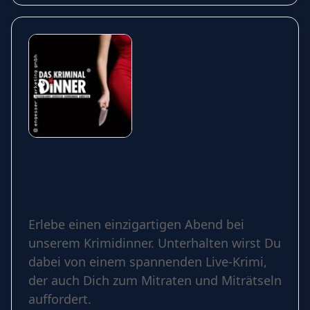
Das Kriminal Dinner -
Krimidinner: Der letzte Joint
der Marie Juana
Erlebe einen einzigartigen Abend bei
unserem Krimidinner. Unterhalten wirst Du
dabei von einem spannenden Live-Krimi,
der auch Dich zum Mitraten und Miträtseln
auffordert.