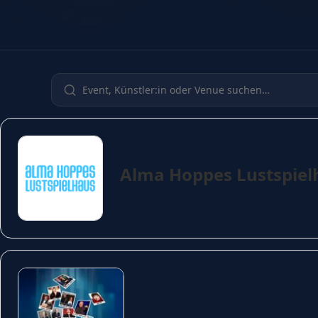
Alma Hoppes Lustspiel
Eröffnungsgala - Spie