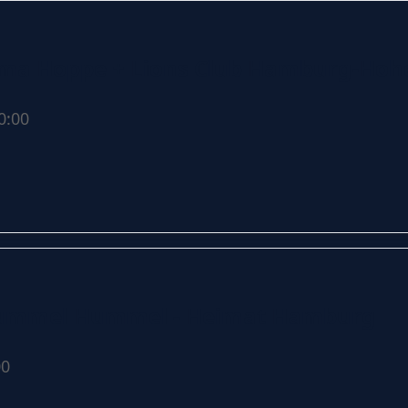
lma Hoppe + Lions Club Hamburg-Hoh
0:00
 Hummel Hummel - Heimat Hamburg
00