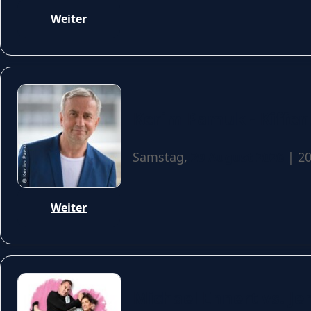
Weiter
Kerim Pamuk - Kiffen,
Samstag,
29 August 2026
| 20
Weiter
Michael Ehnert vs. Je