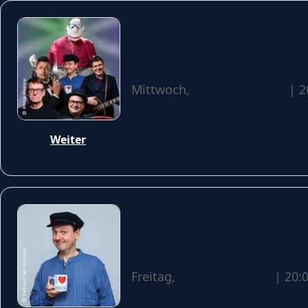
Spendenkabarett - A
Mittwoch,
26 August 2026
| 2
Weiter
Sebastian Schnoy -
Freitag,
28 August 2026
| 20: