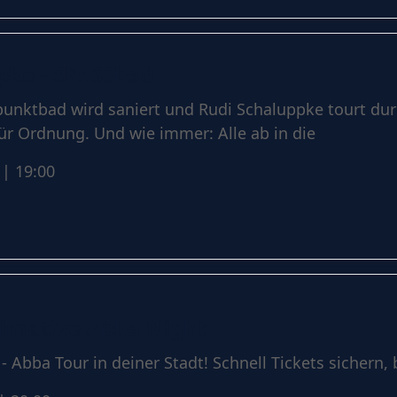
pke - SPASSbad
punktbad wird saniert und Rudi Schaluppke tourt du
ür Ordnung. Und wie immer: Alle ab in die
| 19:00
imative Abba Night
Abba Tour in deiner Stadt! Schnell Tickets sichern, b