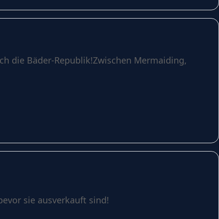
rch die Bäder-Republik!Zwischen Mermaiding,
evor sie ausverkauft sind!