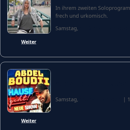
In ihrem zweiten Soloprogramm
frech und urkomisch.
Samstag,
12 September 2026
Weiter
Abdel Boudii - Hause 
Samstag,
10 Oktober 2026
| 1
Weiter