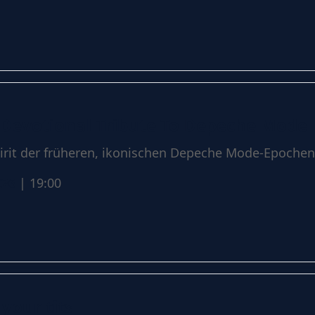
 Devotional Tribute To Depeche Mode
irit der früheren, ikonischen Depeche Mode-Epochen
026
| 19:00
your tits