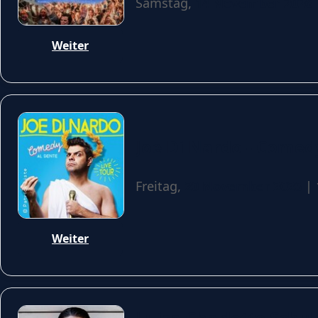
Samstag,
14 November 2026
Weiter
Joe Di Nardo - Comed
Freitag,
20 November 2026
| 
Weiter
Luisa Charlotte Schulz