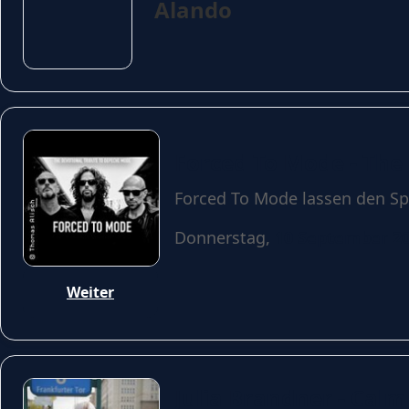
Alando
Forced To Mode - The
Forced To Mode lassen den Sp
Donnerstag,
10 September 2
Weiter
Julia Brandner - Calm 