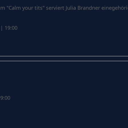
 "Calm your tits" serviert Julia Brandner einegehöri
| 19:00
geht!
9:00