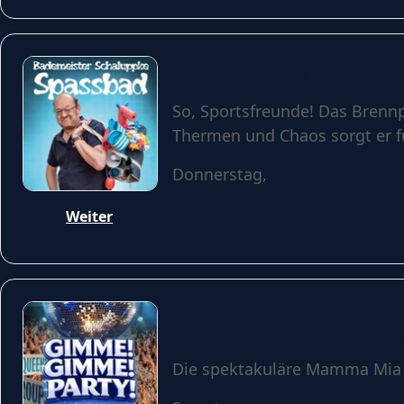
Bademeister Schalup
So, Sportsfreunde! Das Brenn
Thermen und Chaos sorgt er f
Donnerstag,
22 Oktober 2026
Weiter
Mamma Mia - The Ult
Die spektakuläre Mamma Mia - 