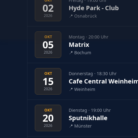
Freitag · 19:00 Uhr
OKT
02
Hyde Park - Club
2026
📍
Osnabrück
Montag · 20:00 Uhr
OKT
05
Matrix
2026
📍
Bochum
Donnerstag · 18:30 Uhr
OKT
15
Cafe Central Weinhei
2026
📍
Weinheim
Dienstag · 19:00 Uhr
OKT
20
Sputnikhalle
2026
📍
Münster