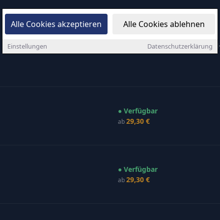
Tickets ab 29,30 € →
↗ Teilen
Alle Cookies akzeptieren
Alle Cookies ablehnen
●
13 Termine in 13 Städten
Sichere Bezahlung
Sofort
Einstellungen
Datenschutzerklärung
● Verfügbar
29,30 €
ab
● Verfügbar
29,30 €
ab